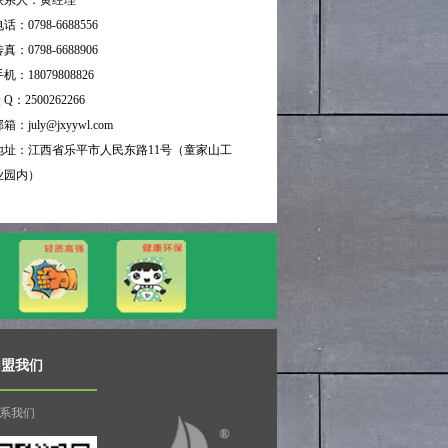
联系人：黄经理
话：0798-6688556
真：0798-6688906
机：18079808826
 Q：2500262266
箱：july@jxyywl.com
地址：江西省乐平市人民东路11号（童家山工
业园内）
加盟我们
系我们