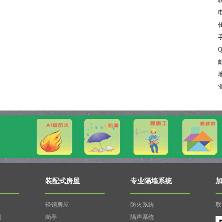
电
传
手
Q
邮
装配式房屋
专业隔墙系统
轻钢房屋
防火系统
联
列
岗亭
隔声系统